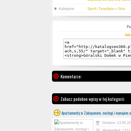
Kategorie:
Sport i Turystyka
»
Góry
Pod
Gór
Komentarze:
Zobacz podobne wpisy w tej kategorii:
Apartamenty w Zakopanem, noclegi i wynajem 
Dodano: 13.05.20
Wyświetleń: 1331