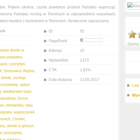
ie. Piękne okolice, czyste powietrze pozwoli Państwu wypocząć.
pewnimy Państwu nocleg w Pieninach w odpowiednich warunkach.
kże kwatery z łazienkami w Pieninach. Serdecznie zapraszamy.
ach
ID:
55
PageRank:
Ocena
alskie domki w
Kliknięć:
25
ery prywatne
,
Wyświetleń:
1373
nkami
,
czorsztyn
,
CTR:
1.82%
ch
,
Sromowce Wyżne
,
e domki
,
noclegi
Data dodania:
13 05 2017
oczynkowy
,
spływ
Link
a
,
wedkarskie bazy
Wyró
 narodowy
,
Gorce
,
ow
,
zimowiska
,
ryby
,
legowa
,
wypoczynek
ninach
,
Chmiel
,
ery
,
domki w górach
,
 czorsztynie
,
 w niedzicy