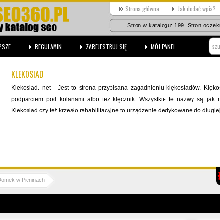
Strona główna
Jak dodać wpis?
Stron w katalogu: 199, Stron oczeku
PSZE
REGULAMIN
ZAREJESTRUJ SIĘ
MÓJ PANEL
KLEKOSIAD
Klekosiad. net - Jest to strona przypisana zagadnieniu klękosiadów. Klękosi
podparciem pod kolanami albo też klęcznik. Wszystkie te nazwy są jak n
Klekosiad czy też krzesło rehabilitacyjne to urządzenie dedykowane do długiej p
Domek w Pieninach