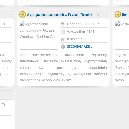
Wypożyczalnia samochodów Poznań, Wrocław - Co
Rest
17r.
Dodano: 20.06.2017r.
Wyświetleń: 1151
Kliknięć: 51
szczegóły wpisu
sk dla
Serdecznie zachęcamy do odwiedzenia naszej strony
Zajazd B
 siłowy
internetowej. Jesteśmy ekskluzywną wypożyczalnią
w obrębi
enie do
samochodową, posiadającą długoletnie
Żywca, ż
ją nad
doświadczenie. Zajmujemy się wynajmem zarówno
niezwyk
samochodów osobowych jak też ...
wypo ...
17r.