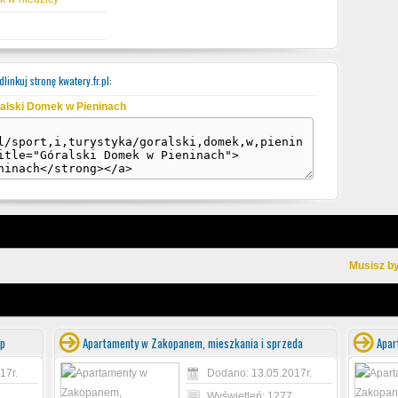
linkuj stronę kwatery.fr.pl:
alski Domek w Pieninach
Musisz b
ap
Apartamenty w Zakopanem, mieszkania i sprzeda
Apar
17r.
Dodano: 13.05.2017r.
Wyświetleń: 1277