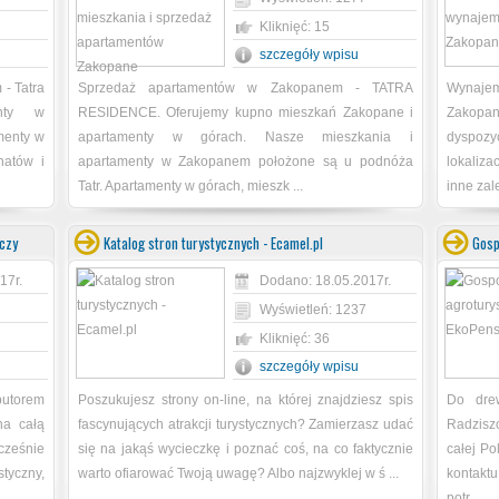
Kliknięć: 15
szczegóły wpisu
- Tatra
Sprzedaż apartamentów w Zakopanem - TATRA
Wynajem
enty w
RESIDENCE. Oferujemy kupno mieszkań Zakopane i
Zakopan
menty w
apartamenty w górach. Nasze mieszkania i
dyspozy
natów i
apartamenty w Zakopanem położone są u podnóża
lokaliz
Tatr. Apartamenty w górach, mieszk ...
inne zale
czy
Katalog stron turystycznych - Ecamel.pl
Gosp
17r.
Dodano: 18.05.2017r.
Wyświetleń: 1237
Kliknięć: 36
szczegóły wpisu
butorem
Poszukujesz strony on-line, na której znajdziesz spis
Do dre
na całą
fascynujących atrakcji turystycznych? Zamierzasz udać
Radzisz
ześnie
się na jakąś wycieczkę i poznać coś, na co faktycznie
całej Po
styczny,
warto ofiarować Twoją uwagę? Albo najzwyklej w ś ...
kontaktu
potr ...