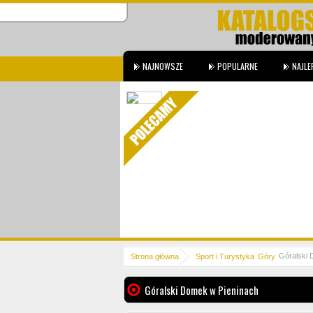
NAJNOWSZE
POPULARNE
NAJLE
je kompletnego wyposażenia
rzęt ortopedyczny oraz sprzęt
m razem indywidualni ...
Góralski 
Strona główna
Sport i Turystyka
Góry
Góralski Domek w Pieninach