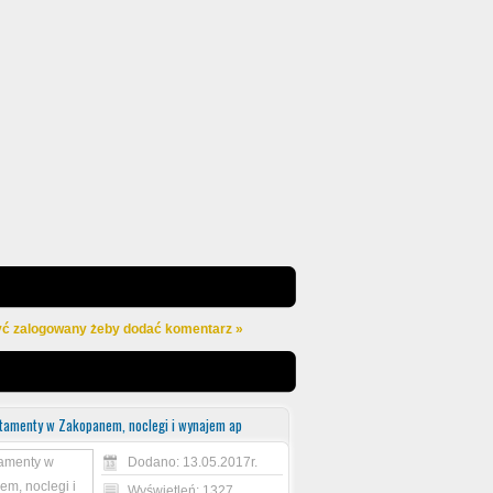
yć zalogowany żeby dodać komentarz »
tamenty w Zakopanem, noclegi i wynajem ap
Dodano: 13.05.2017r.
Wyświetleń: 1327