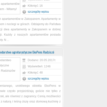
Kliknięć: 16
szczegóły wpisu
 apartamentów w Zakopanem. Apartamenty w
em i noclegi w górach. Oddajemy do Państwa
cji dwa apartamenty w Zakopanem w dobrej
acji. Każdy z naszych apartamentów posiada
ty. N ...
odarstwo agroturystyczne EkoPens Radziszó
Dodano: 20.05.2017r.
Wyświetleń: 1246
Kliknięć: 48
szczegóły wpisu
wnianego, urokliwego obiektu EkoPens w
owie często przyjeżdżają goście nie tylko z
lski, ale również z zagranicy. Cenią możliwości
 z naturą i leśną ciszę oraz domową kuchnię z