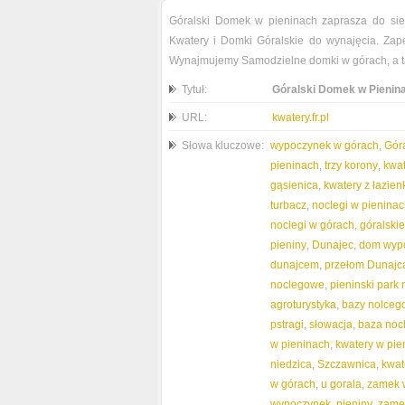
Góralski Domek w pieninach zaprasza do sieb
Kwatery i Domki Góralskie do wynajęcia. Za
Wynajmujemy Samodzielne domki w górach, a ta
Tytuł:
Góralski Domek w Pienin
URL:
kwatery.fr.pl
Słowa kluczowe:
wypoczynek w górach
,
Gór
pieninach
,
trzy korony
,
kwat
gąsienica
,
kwatery z łazie
turbacz
,
noclegi w pienina
noclegi w górach
,
góralski
pieniny
,
Dunajec
,
dom wyp
dunajcem
,
przełom Dunajc
noclegowe
,
pieninski park
agroturystyka
,
bazy nolceg
pstragi
,
słowacja
,
baza noc
w pieninach
,
kwatery w pie
niedzica
,
Szczawnica
,
kwat
w górach
,
u gorala
,
zamek w
wypoczynek
,
pieniny
,
zamek