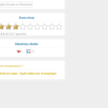
Ocena strony
:
4.1
/10 (117 głosów)
Odwiedziny robotów:
1
37
 nie działa/spam ?
żnij ten wpis - bądź widoczny w katalogu!